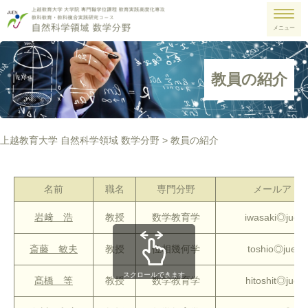
メニュー
教員の紹介
上越教育大学 自然科学領域 数学分野
>
教員の紹介
名前
職名
専門分野
メールアド
岩﨑 浩
教授
数学教育学
iwasaki◎juen.
斎藤 敏夫
教授
位相幾何学
toshio◎juen.a
スクロールできます
髙橋 等
教授
数学教育学
hitoshit◎juen.