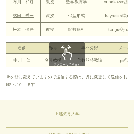
布川 和彦
教授
数学教育学
nunokawa◎juen
林田 秀一
教授
保型形式
hayasida◎juen.
松本 健吾
教授
関数解析
kengo◎juen.a
名前
称号
専門分野
メール
中川 仁
名誉教授
代数的整数論
jin◎jue
スクロールできます
＠を◎に変えていますので送信する際は、@に変更して送信をお
願いいたします。
上越教育大学